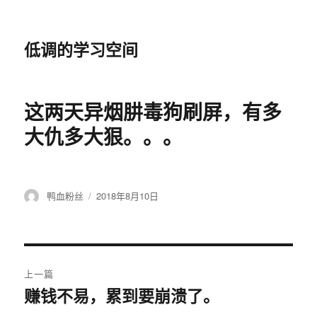
低调的学习空间
这两天异烟肼毒狗刷屏，有多
大仇多大狠。。。
作
发
鸭血粉丝
2018年8月10日
者
布
于
文
上一篇
章
赚钱不易，累到要崩溃了。
上
篇