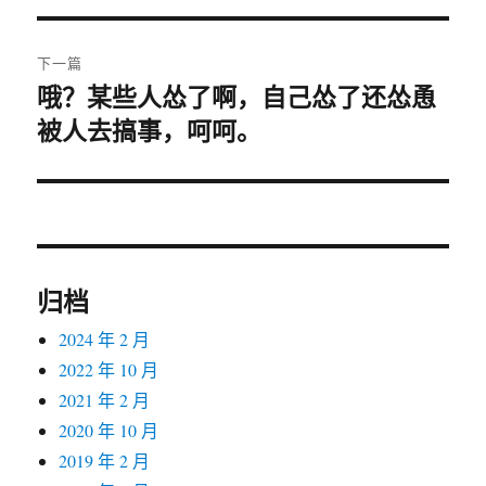
导
文
航
章：
下一篇
哦？某些人怂了啊，自己怂了还怂恿
下
被人去搞事，呵呵。
篇
文
章：
归档
2024 年 2 月
2022 年 10 月
2021 年 2 月
2020 年 10 月
2019 年 2 月